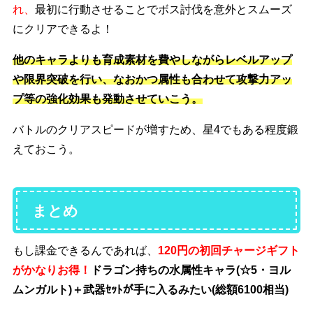
れ、
最初に行動させることでボス討伐を意外とスムーズ
にクリアできるよ！
他のキャラよりも育成素材を費やしながら
レベルアップ
や限界突破を行い、なおかつ
属性も合わせて
攻撃力アッ
プ等の強化効果も発動させていこう。
バトルのクリアスピードが増すため、星4でもある程度鍛
えておこう。
まとめ
もし課金できるんであれば、
120円の初回チャージギフト
がかなりお得！
ドラゴン持ちの水属性キャラ(☆5・ヨル
ムンガルト)＋武器ｾｯﾄが手に入るみたい(総額6100相当)