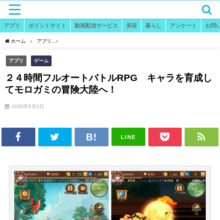
アプリ
ポイントサイト
動画配信サービス
美容
暮らし
アンケート
お問
ホーム
アプリ
２４時間フルオートバトルRPG キャラを育成してモロガミの冒険大
アプリ
ゲーム
２４時間フルオートバトルRPG キャラを育成し
てモロガミの冒険大陸へ！
2020年5月1日
LINE