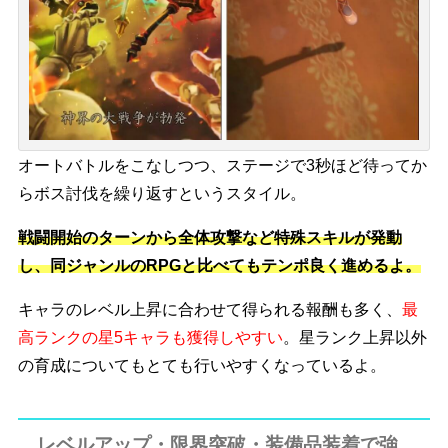
オートバトルをこなしつつ、ステージで3秒ほど待ってか
ら
ボス討伐
を繰り返すというスタイル。
戦闘開始のターンから
全体攻撃など特殊スキルが発動
し
、同ジャンルのRPGと比べても
テンポ良く
進めるよ。
キャラのレベル上昇に合わせて
得られる報酬も多く
、
最
高ランクの星5キャラも獲得しやすい
。星ランク上昇以外
の育成についてもとても行いやすくなっているよ。
レベルアップ・限界突破・装備品装着で強