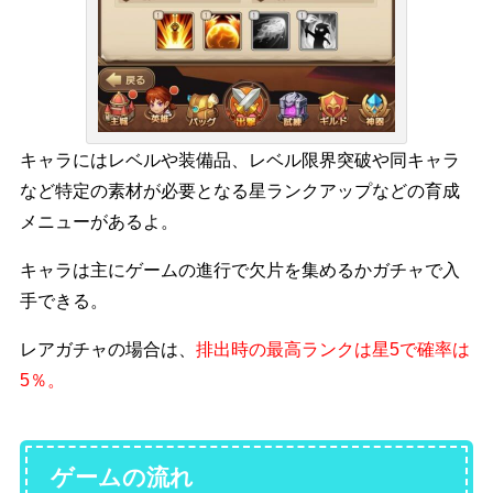
キャラには
レベルや装備品、レベル限界突破
や同キャラ
など特定の素材が必要となる
星ランクアップ
などの育成
メニューがあるよ。
キャラは主に
ゲームの進行で
欠片を集めるか
ガチャで入
手できる。
レアガチャの場合は、
排出時の最高ランクは星5で確率は
5％
。
ゲームの流れ