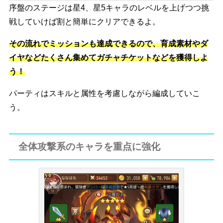
序盤のステージは星4、星5キャラの
レベルを上げつつ挑
戦
していけば割と簡単にクリアできるよ。
その流れで
ミッションも達成
できるので、育成素材やダ
イヤなどたくさん集めてガチャチケットなどを獲得しよ
う！
パーティは
スキルと属性
を考慮しながら編成していこ
う。
全体攻撃系のキャラを重点に強化