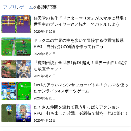
アプリ
,
ゲーム
の関連記事
任天堂の名作『ドクターマリオ』がスマホに登場！
世界中のプレイヤー達と協力してバトルしよう
2020年4月10日
ドラクエの世界の中を歩いて冒険する位置情報系
RPG 自分だけの物語を作って行こう
2020年4月20日
『魔剣伝説』全世界1億DL超え！世界一面白い縦持
ち放置チャット
2021年5月25日
1vs1のアツいマシンサッカーバトル！クルマを使っ
たオンラインeスポーツゲーム
2020年5月26日
たくさん仲間を連れて戦う引っぱりアクション
RPG 打ち出した攻撃、必殺技で敵を一気に倒せ！
2020年4月26日